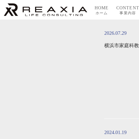
コ
HOME
CONTEN
ン
ホーム
事業内容
テ
ン
ツ
2026.07.29
へ
横浜市家庭科教
ス
キ
ッ
プ
2024.01.19